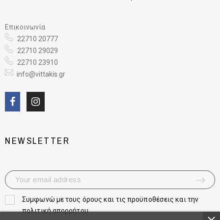
Επικοινωνία
22710 20777
22710 29029
22710 23910
info@vittakis.gr
NEWSLETTER
Συμφωνώ με τους
όρους και τις προϋποθέσεις και την
πολιτική απορρήτου